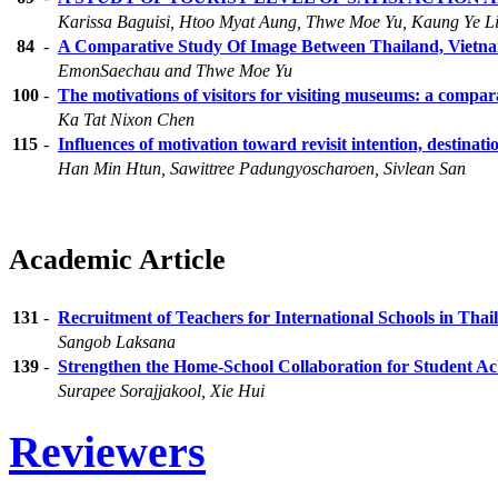
Karissa Baguisi, Htoo Myat Aung, Thwe Moe Yu, Kaung Ye L
84
-
A Comparative Study Of Image Between Thailand, Vietn
EmonSaechau and Thwe Moe Yu
100
-
The motivations of visitors for visiting museums: a compa
Ka Tat Nixon Chen
115
-
Influences of motivation toward revisit intention, destinat
Han Min Htun, Sawittree Padungyoscharoen, Sivlean San
Academic Article
131
-
Recruitment of Teachers for International Schools in Thail
Sangob Laksana
139
-
Strengthen the Home-School Collaboration for Student Ac
Surapee Sorajjakool, Xie Hui
Reviewers