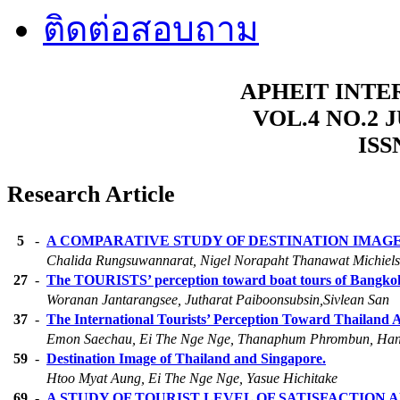
ติดต่อสอบถาม
APHEIT INT
VOL.4 NO.2 
ISS
Research Article
5
-
A COMPARATIVE STUDY OF DESTINATION IMAG
Chalida Rungsuwannarat, Nigel Norapaht Thanawat Michiels,
27
-
The TOURISTS’ perception toward boat tours of Bangko
Woranan Jantarangsee, Jutharat Paiboonsubsin,Sivlean San
37
-
The International Tourists’ Perception Toward Thailan
Emon Saechau, Ei The Nge Nge, Thanaphum Phrombun, Han
59
-
Destination Image of Thailand and Singapore.
Htoo Myat Aung, Ei The Nge Nge, Yasue Hichitake
69
-
A STUDY OF TOURIST LEVEL OF SATISFACTION 