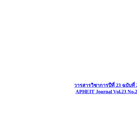
วารสารวิชาการ
ปีที่ 23 ฉบับที่ 
APHEIT Journal Vol.23 No.