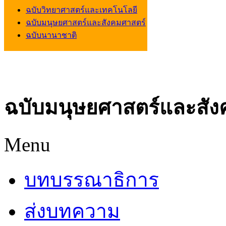
ฉบับวิทยาศาสตร์และเทคโนโลยี
ฉบับมนุษยศาสตร์และสังคมศาสตร์
ฉบับนานาชาติ
ฉบับมนุษยศาสตร์และสัง
Menu
บทบรรณาธิการ
ส่งบทความ