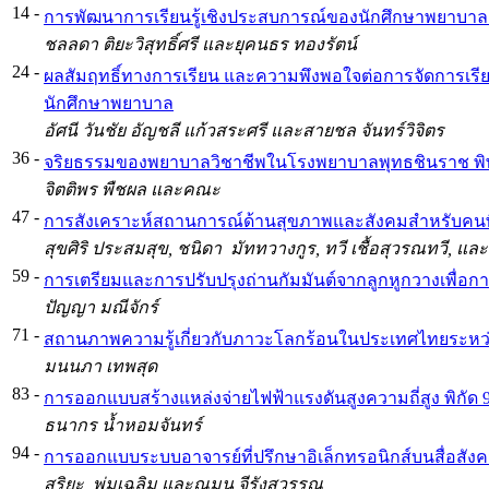
14
-
การพัฒนาการเรียนรู้เชิงประสบการณ์ของนักศึกษาพยาบา
ชลลดา ติยะวิสุทธิ์ศรี และยุคนธร ทองรัตน์
24
-
ผลสัมฤทธิ์ทางการเรียน และความพึงพอใจต่อการจัดการเร
นักศึกษาพยาบาล
อัศนี วันชัย อัญชลี แก้วสระศรี และสายชล จันทร์วิจิตร
36
-
จริยธรรมของพยาบาลวิชาชีพในโรงพยาบาลพุทธชินราช พิ
จิตติพร พืชผล และคณะ
47
-
การสังเคราะห์สถานการณ์ด้านสุขภาพและสังคมสำหรับค
สุขศิริ ประสมสุข, ชนิดา มัททวางกูร, ทวี เชื้อสุวรณทวี, แ
59
-
การเตรียมและการปรับปรุงถ่านกัมมันต์จากลูกหูกวางเพื่อกา
ปัญญา มณีจักร์
71
-
สถานภาพความรู้เกี่ยวกับภาวะโลกร้อนในประเทศไทยระหว่า
มนนภา เทพสุด
83
-
การออกแบบสร้างแหล่งจ่ายไฟฟ้าแรงดันสูงความถี่สูง พิกัด 9 
ธนากร น้ำหอมจันทร์
94
-
การออกแบบระบบอาจารย์ที่ปรึกษาอิเล็กทรอนิกส์บนสื่อ
สุริยะ พุ่มเฉลิม และณมน จีรังสุวรรณ