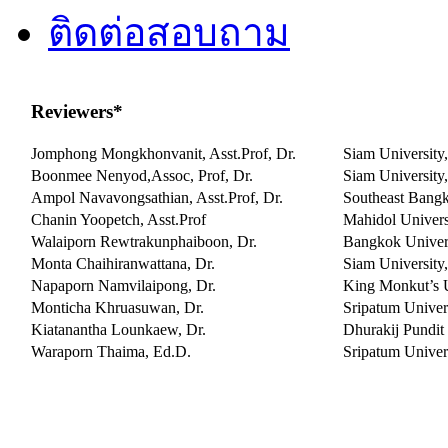
ติดต่อสอบถาม
Reviewers*
Jomphong Mongkhonvanit, Asst.Prof, Dr.
Siam University
Boonmee Nenyod,Assoc, Prof, Dr.
Siam University
Ampol Navavongsathian, Asst.Prof, Dr.
Southeast Bangk
Chanin Yoopetch, Asst.Prof
Mahidol Univers
Walaiporn Rewtrakunphaiboon, Dr.
Bangkok Univers
Monta Chaihiranwattana, Dr.
Siam University
Napaporn Namvilaipong, Dr.
King Monkut’s U
Monticha Khruasuwan, Dr.
Sripatum Univers
Kiatanantha Lounkaew, Dr.
Dhurakij Pundit 
Waraporn Thaima, Ed.D.
Sripatum Univers