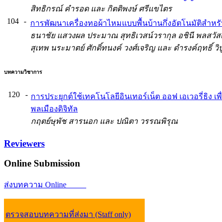
สิทธิกรณ์ คำรอด และ กิตติพงษ์ ศรีแขไตร
104
-
การพัฒนาเครื่องทอผ้าไหมแบบพื้นบ้านกึ่งอัตโนมัติสำ
ธนาชัย แสวงผล ประมาณ สุทธิเวสน์วรากุล อชินี พลสวัสด
สุเทพ นระมาตย์ ศักดิ์ทนงค์ วงศ์เจริญ และ ดำรงค์ฤทธิ์ ว
บทความวิชาการ
120
-
การประยุกต์ใช้เทคโนโลยีอินเทอร์เน็ต ออฟ เอเวอรี่ธิง
พลเมืองดิจิทัล
กฤตย์ษุพัช สารนอก และ ปณิตา วรรณพิรุณ
Reviewers
Online
Submission
ส่งบทความ Online
ตรวจสอบบทความที่ส่งมา (Staff only)