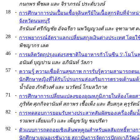
กนกพร พืชผล และ จิราภรณ์ ประดับวงษ์
18
-
การศึกษาการปนเปื้อนเชื้อจุลินทรีย์ในเนื้อสุกรดิบที่จ
จังหวัดนนทบุรี
ถิรนันท์ ศรีกัญชัย อัจฉรียา นพวิญญูวงศ์ และ จุฑามาศ ค
28
-
การพยากรณ์อัตราแลกเปลี่ยนสกุลเงินต่างประเทศ โดยใช
พิชญากร เลค
46
-
การผลิตวัตถุปรุงแต่งรสชาติในอาหารกัวโนซีน 5′-โม
อนันต์ บุญปาน และ อภินันท์ วัลภา
57
-
ความรู้ ความเชื่อด้านสุขภาพ การรับรู้ความสามารถ
นักศึกษาหญิงที่ได้รับโปรแกรมส่งเสริมการตรวจเต้านมด
น้ำอ้อย ภักดีวงศ์ และ นวรัตน์ โกมลวิภาต
71
-
การศึกษาการเปลี่ยนแปลงของอุณหภูมิภายในห้องโดยส
ภูริทัต ศุภกิจจานันท์ สถาพร เชื้อเพ็ง และ สืบสกุล คุรุรัตน์
82
-
การทดสอบการยอมรับทางประสาทสัมผัสของเครื่องดื่ม
รวมพร เลี่ยมแก้ว และ เพ็ญขวัญ ชมปรีดา
92
-
ตัวแบบการถดถอยเชิงเส้นพหุคูณสำหรับผลสัมฤทธิ์ทาง
นักศึกษาเจเนอเรชันวาย สถาบันการจัดการปัญญาภิวัฒน์