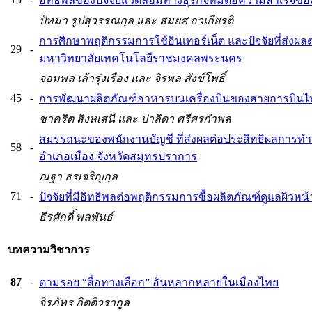
อิทธิพลของปัจจัยแวดล้อมทางธุรกิจที่มีต่อความสำเร็จ
ปัทมา รูปสุวรรณกุล และ สมยศ อวเกียรติ
การศึกษาพฤติกรรมการใช้อินเทอร์เน็ต และปัจจัยที่ส่งผล
29
-
มหาวิทยาลัยเทคโนโลยีราชมงคลพระนคร
จอมพล เล้ารุ่งเรือง และ จิรพล สังข์โพธิ์
45
-
การพัฒนาผลิตภัณฑ์อาหารบนเครื่องบินของสายการบินไท
ชาคริต สิงหเสนี และ ปาลิดา ศรีศรกำพล
สมรรถนะของพนักงานบัญชี ที่ส่งผลต่อประสิทธิผลการ
58
-
อำเภอเมือง จังหวัดสมุทรปราการ
ณฐา ธรเจริญกุล
71
-
ปัจจัยที่มีอิทธิพลต่อพฤติกรรมการซื้อผลิตภัณฑ์ดูแลผิว
ธีรศักดิ์ พลพันธ์
บทความวิชาการ
87
-
ตามรอย “สื่อทางเลือก” อันหลากหลายในเมืองไทย
จิรภัทร กิตติวรากูล