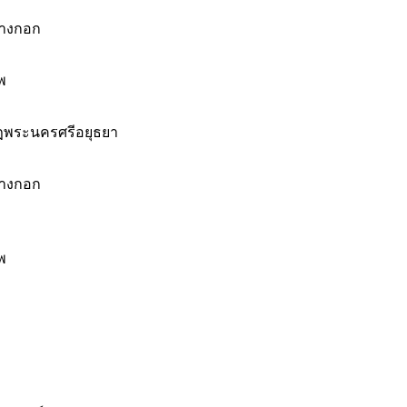
บางกอก
พ
ฏพระนครศรีอยุธยา
บางกอก
พ