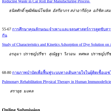
Reducing Waste in Car Roll Bar Manufacturing Process
ธนิตศักดิ์ พุฒิพัฒน์โฆษิต อัสรียาภร สง่าอารีย์กุล อภิชิต เสม
55-67
การศึกษาคุณลักษณะจำเพาะและจลนศาสตร์การดูดซับสารละล
กัน
Study of Characteristics and Kinetics Adsorption of Dye Solution on
อรอุมา ปราชญ์ปรีชา สุณัฐฐา วิงวอน ทศพล ปราชญ์ปรีชา
68-80
กายภาพบำบัดเพื่อฟื้นฟูระบบทางเดินหายใจในผู้ติดเชื้อเอช
Pulmonary Rehabilitation Physical Therapy in Human Immunodefici
สรายุธ มงคล
Online
Submission