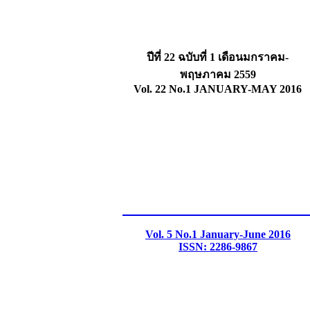
ปีที่ 22 ฉบับที่ 1 เดือนมกราคม-
พฤษภาคม 2559
Vol. 22 No.1 JANUARY-MAY 2016
Vol. 5 No.1 January-June 2016
ISSN: 2286-9867