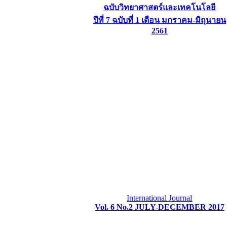
ฉบับวิทยาศาสตร์และเทคโนโลยี
ปีที่ 7 ฉบับที่ 1 เดือน มกราคม-มิถุนายน
2561
International Journal
Vol. 6 No.2 JULY-DECEMBER 2017