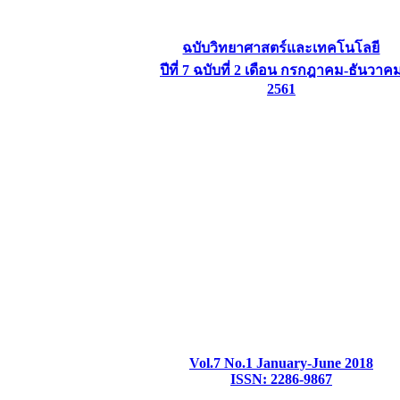
ฉบับวิทยาศาสตร์และเทคโนโลยี
ปีที่ 7 ฉบับที่ 2 เดือน กรกฎาคม-ธันวาค
2561
Vol.7 No.1 January-June 2018
ISSN: 2286-9867