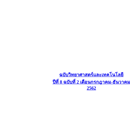
ฉบับวิทยาศาสตร์และเทคโนโลยี
ปีที่ 8 ฉบับที่ 2 เดือนกรกฎาคม-ธันวาค
2562