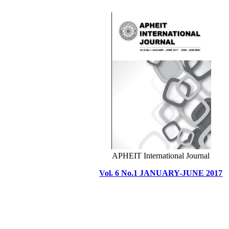
APHEIT International Journal
Vol. 6 No.1 JANUARY-JUNE 2017